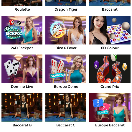
Roulette
Dragon Tiger
Baccarat
24D Jackpot
Dice 6 Fever
6D Colour
Domino Live
Europe Ceme
Grand Prix
Baccarat B
Baccarat C
Europe Baccarat