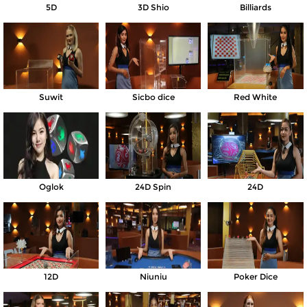
5D
3D Shio
Billiards
Referral
Promosi
Hubungi Kami
Suwit
Sicbo dice
Red White
Live Chat
Pengaduan Customer
Pilih Bahasa:
Oglok
24D Spin
24D
MASUK
DAFTAR
&copy; 303CASH | Platform Digital Pelopor Slot
12D
Niuniu
Poker Dice
Gacor Resmi Indonesia. Hak Cipta Dilindungi.